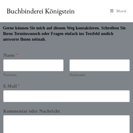
Buchbinderei Königstein
Menü
Gerne können Sie mich auf diesem Weg kontaktieren. Schreiben Sie
Ihren Terminwunsch oder Fragen einfach ins Textfeld undich
antworte Ihnen zeitnah.
Name
*
Vorname
Nachname
E-Mail
*
Kommentar oder Nachricht